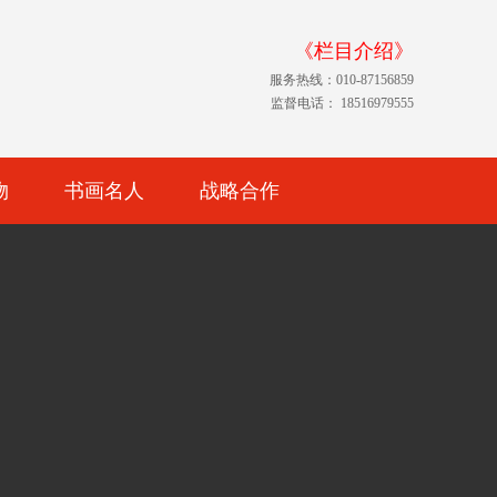
《栏目介绍》
服务热线：010-87156859
监督电话： 18516979555
物
书画名人
战略合作